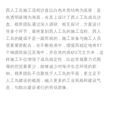
西人工岛施工流程沙盘以白色木质结构为底座，蓝
色透明玻璃为海面，在其上设计了西人工岛成岛沙
盘。模界团队通过深入调研、相互探讨，方案设计
等多个环节，最终复刻西人工岛的施工流程。西人
工岛的建成不是一蹴而就的，施工装备与施工人员
需要紧密配合，在不断校准中，缓慢而稳定地将57
个钢圆筒振沉至海中，并在筒内填砂2万立方米，这
样施工不仅增强了成岛稳定性，比起常规重力式围
堰的挖泥量要少，能够减少对海洋生态环境的影
响。模界团队不仅聚焦于人工岛的平面，更立足于
人工岛建设的截面，融入更多的工业风格和建设气
息，勾勒出建设者们的劳动群像。