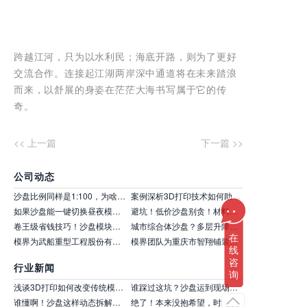
跨越江河，只为以水利民；海底开路，则为了更好
交流合作。连接起江湖两岸深中通道将在未来踏浪
而来，以舒展的身姿在茫茫大海书写属于它的传
奇。
<< 上一篇
下一篇 >>
公司动态
沙盘比例同样是1:100，为啥成品和我想的天差地别？原来问题在认知上！
案例深析3D打印技术如何助力某国家重大基建项目的方案汇报
...
如果沙盘能一键切换昼夜模式，您的汇报会否更出彩？
避坑！低价沙盘别贪！材料质量差，用 1 年就变形掉色！
卷王级省钱技巧！沙盘模块化设计，按需组合不浪费，预算不够也能保效果！
城市综合体沙盘？多层升降解析商业建筑、管线，甲方秒懂规划！
在
模界为武船重型工程股份有限公司设计钢箱梁总拼装厂模型
模界团队为重庆市智翔铺装技术工程有限公司设计桥面铺装全断面施工场景模型制作
线
咨
行业新闻
询
浅谈3D打印如何改变传统模型开发与原型制作流程
谁踩过这坑？沙盘运到现场才发现电梯太窄，拆了拼细节全毁
谁懂啊！沙盘这样动态拆解，建筑结构看得明明白白
绝了！本来没抱希望，时间紧预算有限，风格化模型居然这么出彩！