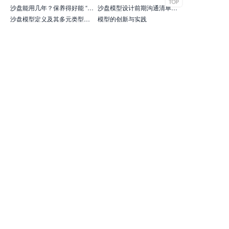
沙盘能用几年？保养得好能 “长寿”！交付时先问保养秘籍
沙盘模型设计前期沟通清单，这样准备效率翻倍、效果超预期！
沙盘模型定义及其多元类型选择指南
模型的创新与实践
+
友情链接
+
项目案例
+
更多服务
+
关注我们
+
版权声明
网站地图
+
商务合作
MODELVIEW模界，是创立二十七年的廣角品牌机构旗下的
模型沙盘设计、制作品牌。MODELVIEW模界以专业模型策
划、设计，研发制造满足不同行业、不同感官体验需求的模
型产品；致力于为客户提供全产业链模式的产品以及一站式