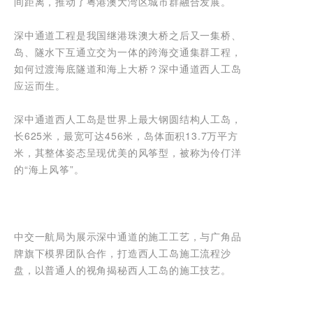
间距离，推动了粤港澳大湾区城市群融合发展。
深中通道工程是我国继港珠澳大桥之后又一集桥、
岛、隧水下互通立交为一体的跨海交通集群工程，
如何过渡海底隧道和海上大桥？深中通道西人工岛
应运而生。
深中通道西人工岛是世界上最大钢圆结构人工岛，
长625米，最宽可达456米，岛体面积13.7万平方
米，其整体姿态呈现优美的风筝型，被称为伶仃洋
的“海上风筝”。
中交一航局为展示深中通道的施工工艺，与广角品
牌旗下模界团队合作，打造西人工岛施工流程沙
盘，以普通人的视角揭秘西人工岛的施工技艺。